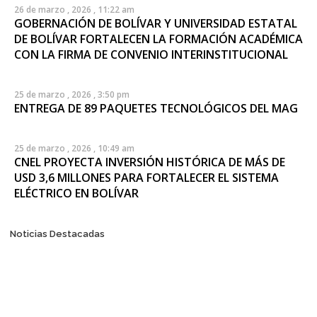
26 de marzo , 2026 , 11:22 am
GOBERNACIÓN DE BOLÍVAR Y UNIVERSIDAD ESTATAL
DE BOLÍVAR FORTALECEN LA FORMACIÓN ACADÉMICA
CON LA FIRMA DE CONVENIO INTERINSTITUCIONAL
25 de marzo , 2026 , 3:50 pm
ENTREGA DE 89 PAQUETES TECNOLÓGICOS DEL MAG
25 de marzo , 2026 , 10:49 am
CNEL PROYECTA INVERSIÓN HISTÓRICA DE MÁS DE
USD 3,6 MILLONES PARA FORTALECER EL SISTEMA
ELÉCTRICO EN BOLÍVAR
Posts
Noticias Destacadas
navigation