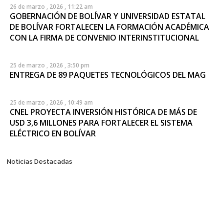
26 de marzo , 2026 , 11:22 am
GOBERNACIÓN DE BOLÍVAR Y UNIVERSIDAD ESTATAL
DE BOLÍVAR FORTALECEN LA FORMACIÓN ACADÉMICA
CON LA FIRMA DE CONVENIO INTERINSTITUCIONAL
25 de marzo , 2026 , 3:50 pm
ENTREGA DE 89 PAQUETES TECNOLÓGICOS DEL MAG
25 de marzo , 2026 , 10:49 am
CNEL PROYECTA INVERSIÓN HISTÓRICA DE MÁS DE
USD 3,6 MILLONES PARA FORTALECER EL SISTEMA
ELÉCTRICO EN BOLÍVAR
Posts
Noticias Destacadas
navigation