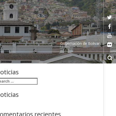
Gobernación de Bolivar
oticias
arch
r:
oticias
omentarios recientes