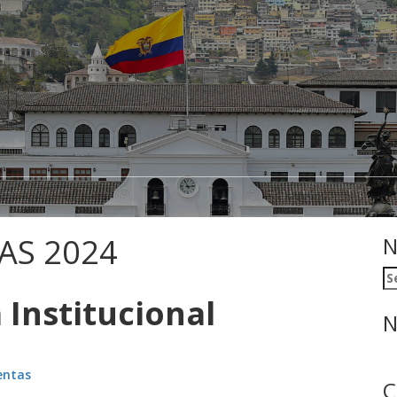
AS 2024
N
Se
fo
 Institucional
N
uentas
C